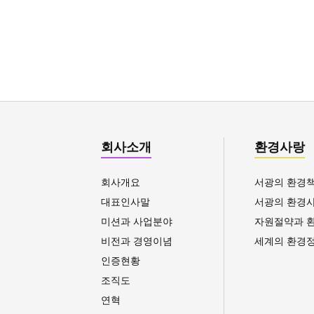
제품의 경제성
가격이 정품대비 50% 수준으로 저렴
비용절감 측면에서도 큰 효과가 있
more
회사소개
환경사랑
회사개요
서광의 환경
대표인사말
서광의 환경
미션과 사업분야
자원절약과 
비전과 경영이념
세계의 환경
인증현황
조직도
연혁