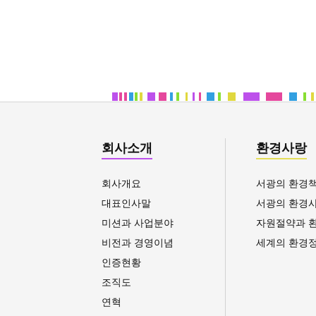
제품의 경제성
가격이 정품대비 50% 수준으로 저렴
비용절감 측면에서도 큰 효과가 있
more
회사소개
환경사랑
회사개요
서광의 환경
대표인사말
서광의 환경
미션과 사업분야
자원절약과 
비전과 경영이념
세계의 환경
인증현황
조직도
연혁